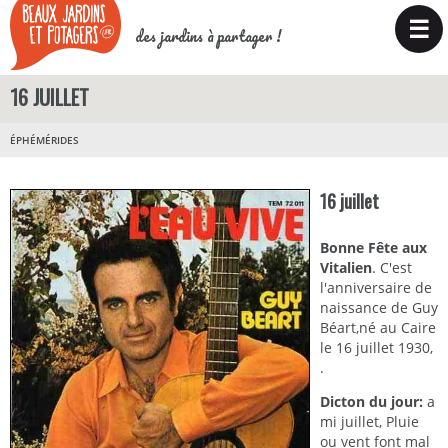
☰
des jardins à partager !
16 JUILLET
ÉPHÉMÉRIDES
16 juillet
Bonne Fête aux
Vitalien
. C'est
l'anniversaire de
naissance de Guy
Béart,né au Caire
le 16 juillet 1930,
.
Dicton du jour:
a
mi juillet, Pluie
ou vent font mal