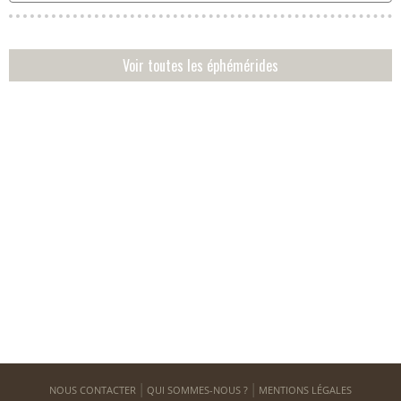
Voir toutes les éphémérides
NOUS CONTACTER
QUI SOMMES-NOUS ?
MENTIONS LÉGALES