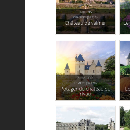
JARDINS
CHANCAY (37210)
Château de valmer
Le
POTAGERS
LEMERE (37120)
Potager du château du
Le
rivau