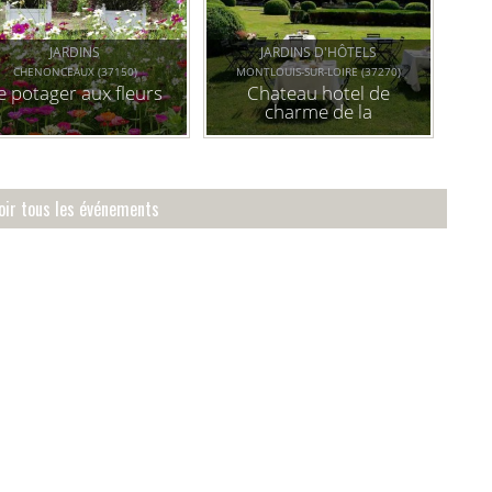
JARDINS
JARDINS D'HÔTELS
CHENONCEAUX (37150)
MONTLOUIS-SUR-LOIRE (37270)
e potager aux fleurs
Chateau hotel de
charme de la
bourdaisière
oir tous les événements