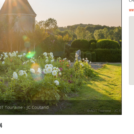
CH
ww
T Touraine - JC Coutand
4