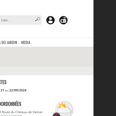
 DU JARDIN
MEDIA
TES
u
21
au
22/09/2024
OORDONNÉES
3 Route du Château de Valmer