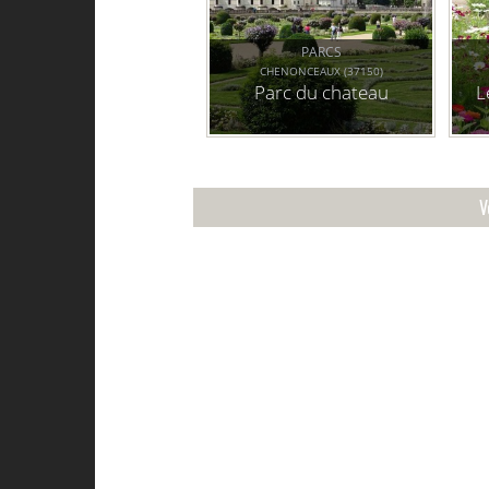
PARCS
CHENONCEAUX (37150)
Parc du chateau
L
V