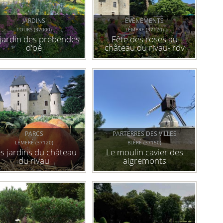
JARDINS
ÉVÉNEMENTS
TOURS (37000)
LÉMERÉ (37120)
 jardin des prébendes
Fête des roses au
d'oé
château du rivau- rdv
aux jardins (37)
PARCS
PARTERRES DES VILLES
LÉMERÉ (37120)
BLÉRÉ (37150)
s jardins du château
Le moulin cavier des
du rivau
aigremonts