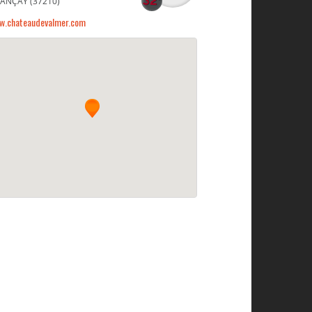
ANÇAY (37210)
w.chateaudevalmer.com