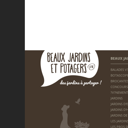
BEAUX JA
BALADES V
BOTASCOP
BROCANTES
CONCOURS
?V?NEMENT
JARDINS
JARDINS D'
JARDINS D'
JARDINS DE
LES JARDIN
LES PROS D