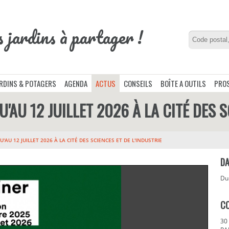
s jardins à partager !
ARDINS & POTAGERS
AGENDA
ACTUS
CONSEILS
BOÎTE A OUTILS
PROS
'AU 12 JUILLET 2026 À LA CITÉ DES S
U'AU 12 JUILLET 2026 À LA CITÉ DES SCIENCES ET DE L'INDUSTRIE
DA
D
C
30