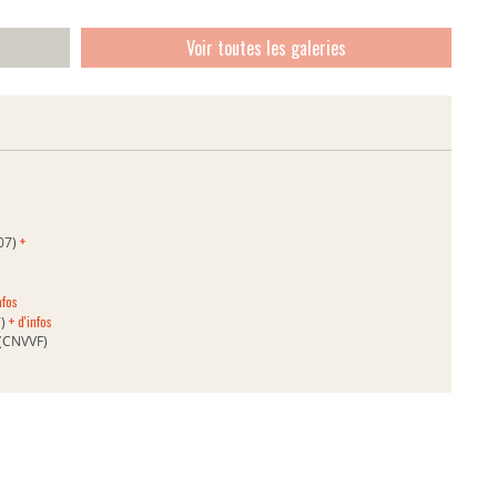
Voir toutes les galeries
+
007)
nfos
+ d'infos
7)
s (CNVVF)