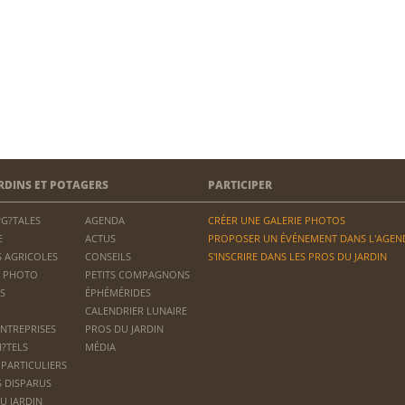
RDINS ET POTAGERS
PARTICIPER
?G?TALES
AGENDA
CRÉER UNE GALERIE PHOTOS
E
ACTUS
PROPOSER UN ÉVÉNEMENT DANS L'AGEN
 AGRICOLES
CONSEILS
S'INSCRIRE DANS LES PROS DU JARDIN
 PHOTO
PETITS COMPAGNONS
S
ÉPHÉMÉRIDES
CALENDRIER LUNAIRE
ENTREPRISES
PROS DU JARDIN
H?TELS
MÉDIA
 PARTICULIERS
S DISPARUS
U JARDIN