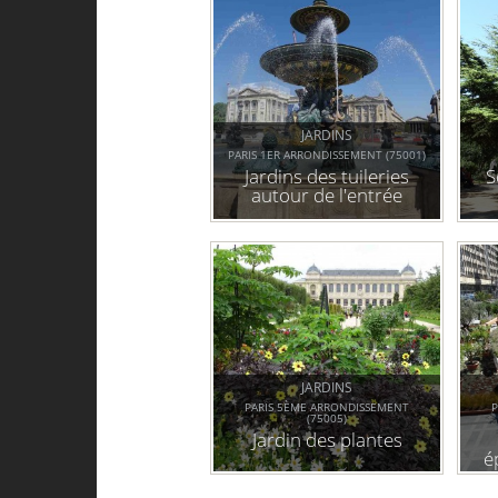
JARDINS
PARIS 1ER ARRONDISSEMENT (75001)
Jardins des tuileries
S
autour de l'entrée
"poterne de l'orangerie"
JARDINS
PARIS 5ÈME ARRONDISSEMENT
P
(75005)
Jardin des plantes
é