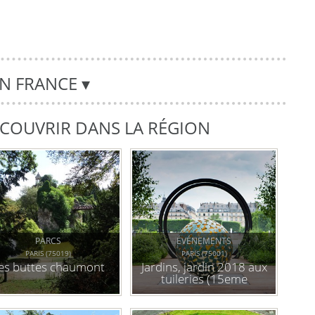
EN FRANCE
▾
DÉCOUVRIR DANS LA RÉGION
PARCS
ÉVÉNEMENTS
PARIS (75019)
PARIS (75001)
es buttes chaumont
Jardins, jardin 2018 aux
tuileries (15eme
édition) : expérience(s)
de nature