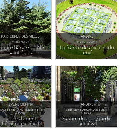
PARTERRES DES VILLES
JARDINS
PARIS (75004)
PARIS (75004)
quare barye sur l'ile
La france des jardins du
saint-louis
oui
ÉVÉNEMENTS
JARDINS
ARIS 5ÈME ARRONDISSEMENT
PARIS 5ÈME ARRONDISSEMENT
(75005)
(75005)
Jardin d'orient
Square de cluny jardin
phémère par michel
médiéval
péna